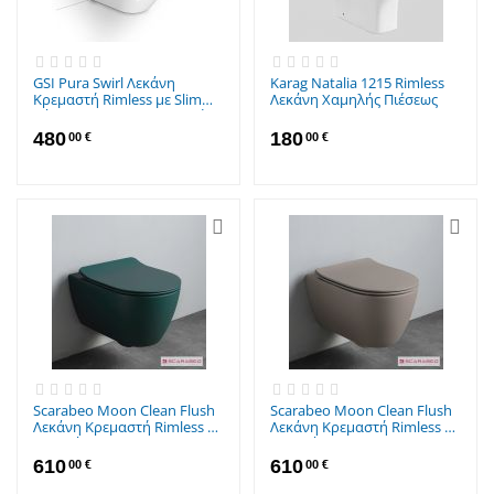
GSI Pura Swirl Λεκάνη
Karag Natalia 1215 Rimless
Κρεμαστή Rimless με Slim
Λεκάνη Χαμηλής Πιέσεως
Κάλυμμα Soft Close Λευκή
480
180
00
€
00
€
Scarabeo Moon Clean Flush
Scarabeo Moon Clean Flush
Λεκάνη Κρεμαστή Rimless με
Λεκάνη Κρεμαστή Rimless με
Slim Κάλυμμα Soft Close
Slim Κάλυμμα Soft Close
Musk
Sand
610
610
00
€
00
€