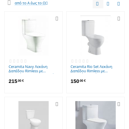
από το Α έως το Ω
Ceramita Navy Λεκάνη
Ceramita Rio Set Λεκάνη
Δαπέδου Rimless με
Δαπέδου Rimless με
Καζανάκι Soft Close Λευκή
Καζανάκι με Κάλυμμα Soft
Close Λευκή
215
150
00
€
00
€