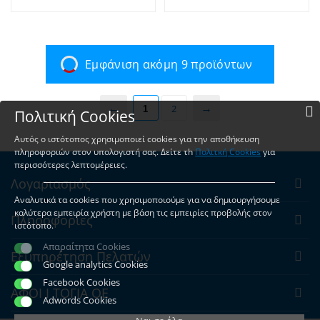
Εμφάνιση ακόμη 9 προϊόντων
1
2
Πολιτική Cookies
Αυτός ο ιστότοπος χρησιμοποιεί cookies για την αποθήκευση
πληροφοριών στον υπολογιστή σας. Δείτε τh
Πολιτκή Cookies
για
περισσότερες λεπτομέρειες.
Λογαριασμός
Αναλυτικά τα cookies που χρησιμοποιούμε για να δημιουργήσουμε
καλύτερα εμπειρία χρήστη με βάση τις εμπειρίες προβολής στον
Πληροφορίες
ιστότοπο.
Απαραίτητα Cookies
Εξυπηρέτηση Πελατών
Google analytics Cookies
Facebook Cookies
ΑΦΟΙ Ι ΤΟΓΙΑ ΟΕ
Adwords Cookies