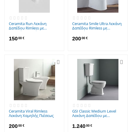
Ceramita Run Λεκάνη
Ceramita Smile Ultra Λεκάνη
Δαπέδου Rimless με
Δαπέδου Rimless με
Καζανάκι Λευκή
Καζανάκι με Slim Κάλυμμα
Λευκή
150
200
00
€
00
€
Ceramita Viral Rimless
GSI Classic Medium Level
Λεκάνη Χαμηλής Πιέσεως
Λεκάνη Δαπέδου με
Καζανάκι με Κάλυμμα Soft
Close Λευκή
200
1.240
00
€
00
€