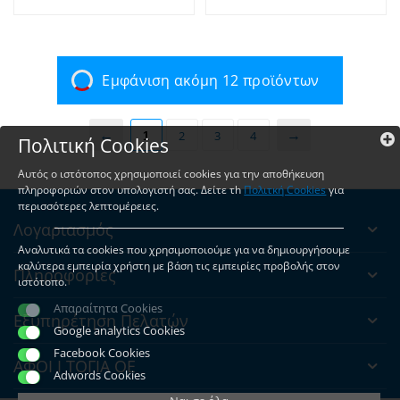
Εμφάνιση ακόμη 12 προϊόντων
1
2
3
4
Πολιτική Cookies
Αυτός ο ιστότοπος χρησιμοποιεί cookies για την αποθήκευση
πληροφοριών στον υπολογιστή σας. Δείτε τh
Πολιτκή Cookies
για
περισσότερες λεπτομέρειες.
Λογαριασμός
Αναλυτικά τα cookies που χρησιμοποιούμε για να δημιουργήσουμε
καλύτερα εμπειρία χρήστη με βάση τις εμπειρίες προβολής στον
Πληροφορίες
ιστότοπο.
Απαραίτητα Cookies
Εξυπηρέτηση Πελατών
Google analytics Cookies
Facebook Cookies
ΑΦΟΙ Ι ΤΟΓΙΑ ΟΕ
Adwords Cookies