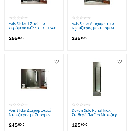
Axis Slider 1 Σταθερό
Axis Slider Διαχωριστικό
Συρόμενο Φύλλο 131-134 εκ.
Ντουζιέρας με Συρόμενη
Chrome
Πόρτα 107-111x185cm Clean
Glass
255
235
00
€
00
€
Axis Slider Διαχωριστικό
Devon Side Panel Inox
Ντουζιέρας με Συρόμενη
Σταθερό Πλαϊνό Ντουζιέρας
Πόρτα 117-121x185cm Clean
80x200 cm Clean Glass Black
Glass
Matt
245
195
00
€
00
€