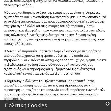
μας με αποτέλεσμα η επιχείρηση να καλύπτει ανάγκες πελατών της
σε όλη την Ελλάδα.
Mόνιμος και διαρκής στόχος της εταιρείας μας είναι η πληρέστερη
εξυπηρέτηση και ικανοποίηση των πελατών μας. Για τον σκοπό αυτό
τα στελέχη της εταιρείας μας πραγματοποιούν συνεχή έρευνα στην
εγχώρια αγορά αλλά και στις αγορές του εξωτερικού για την
ανεύρεση και εξασφάλιση των καλύτερων και ποιοτικότερων ειδών,
στις καλύτερες δυνατές τιμές, διατηρώντας την ιδανική σχέση
ποιότητας-τιμής των προιόντων και εμπορευμάτων που παρέχουμε
στους πελάτες μας.
Η δυναμική παρουσία μας στην Ελληνική αγορά για περισσότερο
από σαράντα χρόνια και η εμπιστοσύνη με την οποία μας
περιβάλλουν οι χιλιάδες πελάτες μας σε όλη την χώρα, η εμπειρία και
η εξειδικευμένη γνώση μας, ο σύγχρονος υλικοτεχνικός μας
εξοπλισμός και ο σεβασμός και η μέριμνα για τις ανάγκες του
καταναλωτή εγγυώνται την άρτια εξυπηρέτηση σας.
Η δημιουργία άλλωστε του ηλεκτρονικού μας καταστήματος
αποτελεί μια ακόμη προσπάθεια της επιχείρησης μας για την
αμεσότερη και ταχύτερη επικοινωνία και εξυπηρέτηση των πελατών
μας και την εξασφάλιση περισσότερο ανταγωνιστικών πακέτων
προσφορών.
Πολιτική Cookies