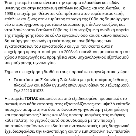
Έτσι η εταιρεία επεκτείνεται στην εμπορία πλακιδίων και ειδών
υγιεινής και στην κατασκευή επίπλων κουζίνας και ντουλαπών. Το
1998 η επιχείρηση θέτοντας νέα πρότυπα στον τομέα κατασκευής
επίπλων κουζίνας στην ευρύτερη περιοχή της Εύβοιας δημιούργησε
νέο υπερσύγχρονο εργοστάσιο κατασκευής επίπλων κουζίνας και
ντουλαπών στον Βατώντα Εύβοιας. Η συνεχιζόμενη ανοδική πορεία
της επιχείρησης τόσο σε κύκλο εργασιών όσο και σε κύκλο πελατών
δημιούργησε την ανάγκη επέκτασης και αναβάθμισης των
εγκαταστάσεων του εργοστασίου και για τον σκοπό αυτό η
επιχείρηση πραγματοποίησε το 2008 νέα επένδυση με επέκταση του
χώρου παραγωγής και προμήθεια νέου μηχανολογικού εξοπλισμού
υπερσύχρονης τεχνολογίας.
Σήμερα η επιχείρηση διαθέτει τους παρακάτω επαγγελματικο χώρο:
Το κατάστημα Σ.Καπνίση 7, Χαλκίδα με τρείς ορόφους έκθεσης
πλακιδίων και ειδών υγιεινής επώνυμων οίκων του εξωτερικού.
Τηλ 22210 61033
Η εταιρεία
ΤΟΓΙΑΣ
πλαισιώνεται από εξειδικευμένο προσωπικό στο
αντικείμενο κάθε καταστήματος εξασφαλίζοντας ετσι υψηλό επίπεδο
παροχών με άριστη και όσο το δυνατόν γρηγορότερη εξυπηρέτηση
και προσφέροντας λύσεις και ιδέες προσαρμοσμένες στις ανάγκες
κάθε πελάτη. Το γεγονός αυτό σε συνδυασμό με την παροχή
ποιοτικών προϊόντων σε ιδιαίτερα ανταγωνιστικές τιμές διαχρονικά
έχει διασφαλίσει την ικανοποίηση και την εμπιστοσύνη των πελατών